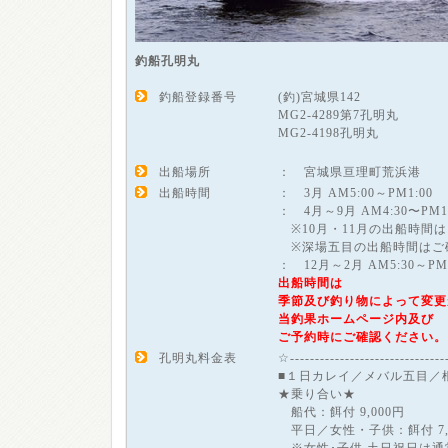
釣船孔明丸
釣船登録番号
(釣)宮城県142
MG2-4289第7孔明丸
MG2-4198孔明丸
出船場所
： 宮城県亘理町荒浜港
出船時間
： 3月 AM5:00～PM1:00
： 4月～9月 AM4:30〜PM
※10月・11月の出船時間
※深場五目の出船時間はご
： 12月～2月 AM5:30～P
出船時間は
季節及び釣り物によって変更
当釣果ホームページ内及び
ご予約時にご確認ください。
孔明丸料金表
☆------------------------------
■１日カレイ／メバル五目／
★乗り合い★
船代：餌付 9,000円
平日／女性・子供：餌付 7,00