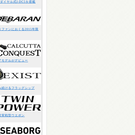
ダイヤル式I-DC5を搭載
ファンにおくる2015年限
アモデルがデビュー
み続けるフラッグシップ
超実戦型ウエポン