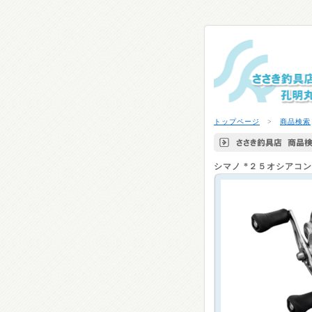
トップページ
>
商品検索
シマノ
*２５オシアコ