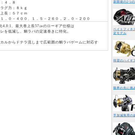
新開発の2つの
比：４．８
ドラグ力：８ｋｇ
巻上長：５７ｃｍ
：１．０－４００、１．５－２６０，２．０－２００
比4.8:1、最大巻上長57㎝のローギア仕様は
ベイトフィネス
ブレを低減し、鯛ラバの定速巻きに特化。
定モデル
チカルからドテラ流しまで広範囲の鯛ラバゲームに対応す
待望のハイギ
限界の先に挑
手加減無用の