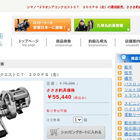
シマノ *２５オシアコンクエストＣＴ ２００ＰＧ（右）の通信販売。ささき釣
船竿
投竿
ンクエストＣＴ ２００ＰＧ（右）
磯竿
定価：￥
79,200
↓
バスロ
ソルト
ささき釣具価格
トラウ
￥55,440
(税込み)
スピニ
ベイト
取り寄せ可能
電動リ
個
注文数量
船仕掛
投仕掛
磯仕掛
バスル