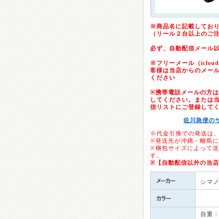
※商品名に記載してお
（リール２台以上のご
必ず、自動配信メール
※フリーメール（icloud.c
客様は当店からのメー
ください
※携帯電話メールの方は「@
してください。または当店の
信リストにご登録して
佐川急便の
※代金引換での発送は
※発送先が沖縄・離島
※梱包サイズによって
す。
※【自動配信以外の当
シマ
自重