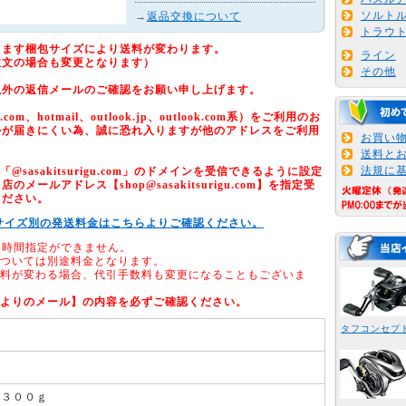
ソルト
→
返品交換について
トラウ
ります梱包サイズにより送料が変わります。
ライン
注文の場合も変更となります）
その他
以外の返信メールのご確認をお願い申し上げます。
om、hotmail、outlook.jp、outlook.com系）をご利用のお
ルが届きにくい為、誠に恐れ入りますが他のアドレスをご利用
お買い
送料と
法規に
sasakitsurigu.com」のドメインを受信できるように設定
メールアドレス【shop@sasakitsurigu.com】を指定受
ください。
サイズ別の発送料金はこちらよりご確認ください。
、時間指定ができません。
については別途料金となります。
送料が変わる場合、代引手数料も変更になることもございま
店よりのメール】の内容を必ずご確認ください。
タフコンセプ
ノ
：３００ｇ