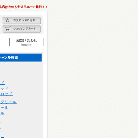
具店は今年も安値日本一に挑戦！！
ッド
ロッド
トロッド
ングリール
リール
ール
け
け
け
アー