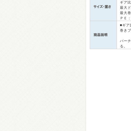
ギア
最大
最大
ＰＥ
■ギア
巻き
バー
る。