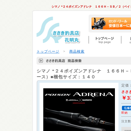
シマノ *２４ポイズンアドレナ １６６Ｈ－ＳＢ／２（ベ
トップページ
>
商品検索
シマノ
*２４ポイズンアドレナ １６６Ｈ－
ース）■梱包サイズ：１４０
定価
ささ
￥3
即納
注文数