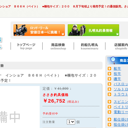
インショア Ｂ６６Ｈ（ベイト） ■梱包サイズ：２００ ８月下旬頃より発売予定！の通信販売。さ
船竿
投竿
ナ インショア Ｂ６６Ｈ（ベイト） ■梱包サイズ：２０
磯竿
売予定！
バスロ
定価：￥
41,800
↓
ソルト
トラウ
ささき釣具価格
￥26,752
スピニ
(税込み)
ベイト
電動リ
予約受付中
船仕掛
個
注文数量
投仕掛