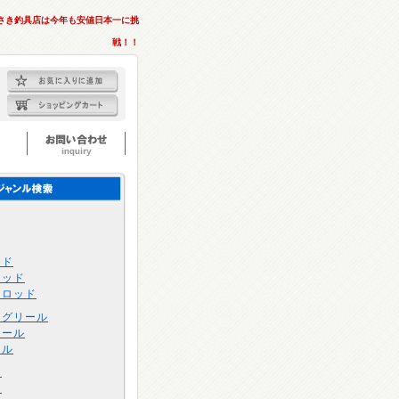
さき釣具店は今年も安値日本一に挑
戦！！
ッド
ロッド
トロッド
ングリール
リール
ール
け
け