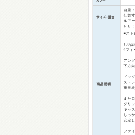
自重
仕舞
ルア
ＰＥ
■ス
100
6フィ
アン
下方
ドッ
スト
重量
また
グリ
キャ
しっ
安定
ファ