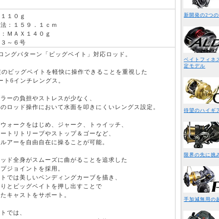
新開発の2つの
：１１０ｇ
寸法：１５９．１ｃｍ
ー：ＭＡＸ１４０ｇ
：３～６号
トロングパターン「ビッグベイト」対応ロッド。
ベイトフィネス
定モデル
g超のビッグベイトを軽快に操作できることを重視した
ート6インチレングス。
グラーの負担やストレスが少なく、
向のロッド操作において水面を叩きにくいレングス設定。
待望のハイギ
グウォークをはじめ、ジャーク、トゥイッチ、
レートリトリーブやストップ＆ゴーなど、
級ルアーを自由自在に操ることが可能。
限界の先に挑
ロッド全身がスムーズに曲がることを追求した
ップジョイントを採用。
ストでは美しいベンディングカーブを描き、
かりとビッグベイトを押し出すことで
したキャストをサポート。
手加減無用の
イトでは、