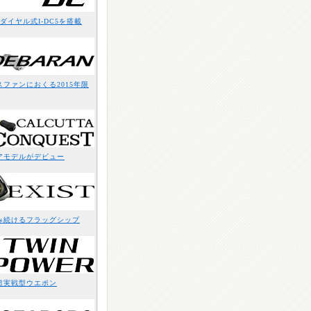
ダイヤル式I-DC5を搭載
ファンにおくる2015年限
アモデルがデビュー
み続けるフラッグシップ
超実戦型ウエポン