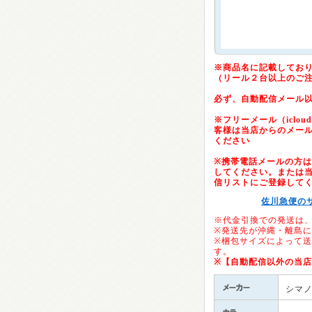
※商品名に記載してお
（リール２台以上のご
必ず、自動配信メール
※フリーメール（icloud.c
客様は当店からのメー
ください
※携帯電話メールの方は「@
してください。または当店の
信リストにご登録して
佐川急便の
※代金引換での発送は
※発送先が沖縄・離島
※梱包サイズによって
す。
※【自動配信以外の当
シマ