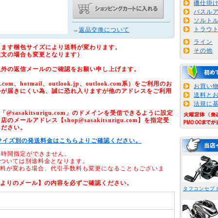
磯仕掛
バスル
ソルト
トラウ
→
返品交換について
ライン
ります梱包サイズにより送料が変わります。
その他
注文の場合も変更となります）
以外の返信メールのご確認をお願い申し上げます。
om、hotmail、outlook.jp、outlook.com系）をご利用のお
お買い
ルが届きにくい為、誠に恐れ入りますが他のアドレスをご利用
送料と
法規に
sasakitsurigu.com」のドメインを受信できるように設定
メールアドレス【shop@sasakitsurigu.com】を指定受
ください。
サイズ別の発送料金はこちらよりご確認ください。
、時間指定ができません。
については別途料金となります。
送料が変わる場合、代引手数料も変更になることもございま
店よりのメール】の内容を必ずご確認ください。
タフコンセプ
ノ