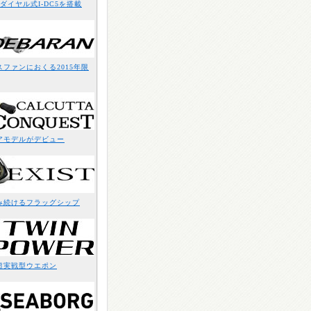
ダイヤル式I-DC5を搭載
ファンにおくる2015年限
アモデルがデビュー
み続けるフラッグシップ
超実戦型ウエポン