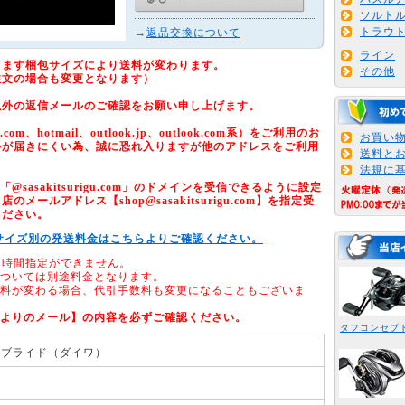
ソルト
トラウ
→
返品交換について
ライン
ります梱包サイズにより送料が変わります。
その他
注文の場合も変更となります）
以外の返信メールのご確認をお願い申し上げます。
om、hotmail、outlook.jp、outlook.com系）をご利用のお
お買い
ルが届きにくい為、誠に恐れ入りますが他のアドレスをご利用
送料と
法規に
sasakitsurigu.com」のドメインを受信できるように設定
メールアドレス【shop@sasakitsurigu.com】を指定受
ください。
サイズ別の発送料金はこちらよりご確認ください。
、時間指定ができません。
については別途料金となります。
送料が変わる場合、代引手数料も変更になることもございま
店よりのメール】の内容を必ずご確認ください。
タフコンセプ
ーブライド（ダイワ）