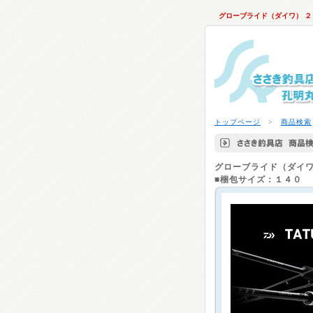
グローブライド（ダイワ） 
トップページ
>
商品検索
グローブライド（ダイ
■梱包サイズ：１４０