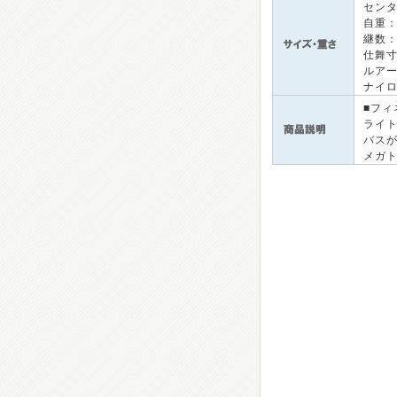
セン
自重
継数
仕舞
ルアー
ナイロ
■フ
ライ
バス
メガト