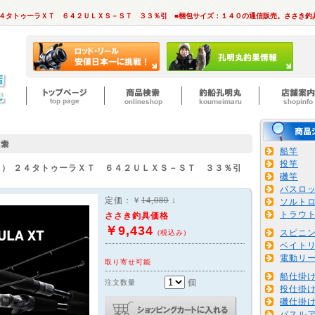
２４タトゥーラＸＴ ６４２ＵＬＸＳ－ＳＴ ３３％引 ■梱包サイズ：１４０の通信販売。ささき釣
船竿
投竿
ワ）
２４タトゥーラＸＴ ６４２ＵＬＸＳ－ＳＴ ３３％引
磯竿
バスロ
定価：￥
14,080
↓
ソルト
トラウ
ささき釣具価格
￥9,434
スピニ
(税込み)
ベイト
電動リ
取り寄せ可能
船仕掛
個
注文数量
投仕掛
磯仕掛
バスル