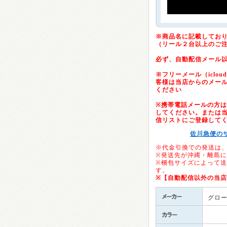
※商品名に記載してお
（リール２台以上のご
必ず、自動配信メール
※フリーメール（icloud.c
客様は当店からのメー
ください
※携帯電話メールの方は「@
してください。または当店の
信リストにご登録して
佐川急便の
※代金引換での発送は
※発送先が沖縄・離島
※梱包サイズによって
す。
※【自動配信以外の当
グロ