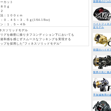
新開発の2つの
ターカット
：８０ｇ
：２
寸法：１００ｃｍ
：０．４５～３．５ｇ(1/64-1/8oz)
ン：１．５～４lb
ベイトフィネス
定モデル
ィネスソリッドモデル
トリグを緻密に操りタフコンディション下においても
が違和感を感じずスムースなフッキングを実現する
ップを採用した‟フィネスソリッドモデル”
待望のハイギ
限界の先に挑
手加減無用の