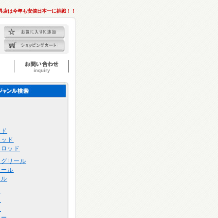
具店は今年も安値日本一に挑戦！！
ッド
ロッド
トロッド
ングリール
リール
ール
け
け
け
アー