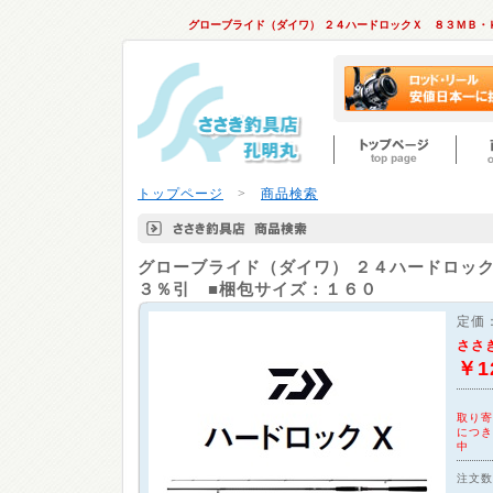
グローブライド（ダイワ） ２４ハードロックＸ ８３ＭＢ・
トップページ
>
商品検索
グローブライド（ダイワ）
２４ハードロック
３％引 ■梱包サイズ：１６０
定価
ささ
￥1
取り寄
につき
中
注文数