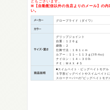
ともございます。
※【自動配信以外の当店よりのメール】の内
い。
グローブライド（ダイワ）
グリップジョイント
自重：１２６ｇ
継数：２
仕舞寸法：１８１ｃｍ
ルアー：１１～１１３ｇ(3/8-4oz)
ナイロン：１４～３０lb
ＰＥ：ＭＡＸ ＃５
■スイムベイト・ビッグベイトモ
Ｓ字形ビッグベイトやスイムベイト
スローテーパーの”ビッグベイトモデ