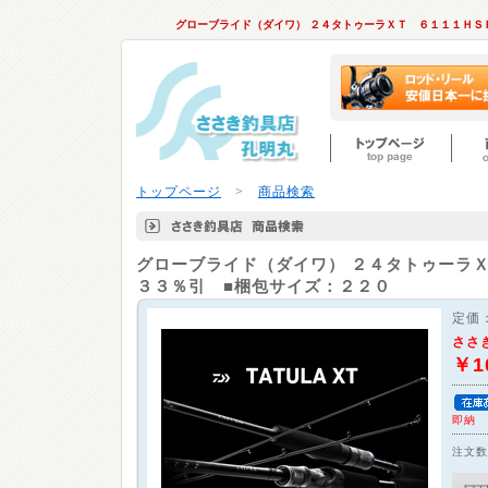
グローブライド（ダイワ） ２４タトゥーラＸＴ ６１１１ＨＳ
トップページ
>
商品検索
グローブライド（ダイワ）
２４タトゥーラ
３３％引 ■梱包サイズ：２２０
定価
ささ
￥1
即納
注文数