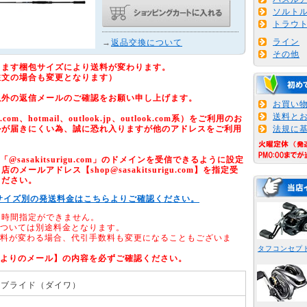
ソルト
トラウ
ライン
→
返品交換について
その他
ります梱包サイズにより送料が変わります。
注文の場合も変更となります）
以外の返信メールのご確認をお願い申し上げます。
お買い
送料と
om、hotmail、outlook.jp、outlook.com系）をご利用のお
ルが届きにくい為、誠に恐れ入りますが他のアドレスをご利用
法規に
sasakitsurigu.com」のドメインを受信できるように設定
メールアドレス【shop@sasakitsurigu.com】を指定受
ください。
サイズ別の発送料金はこちらよりご確認ください。
、時間指定ができません。
については別途料金となります。
送料が変わる場合、代引手数料も変更になることもございま
タフコンセプ
店よりのメール】の内容を必ずご確認ください。
ーブライド（ダイワ）