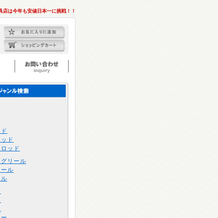
具店は今年も安値日本一に挑戦！！
ッド
ロッド
トロッド
ングリール
リール
ール
け
け
け
アー