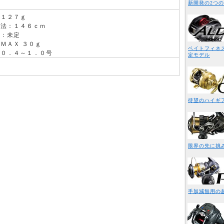
新開発の2つの
：１２７ｇ
寸法：１４６ｃｍ
ー：未定
ＭＡＸ ３０ｇ
ベイトフィネス
：０．４～１．０号
定モデル
待望のハイギ
限界の先に挑
手加減無用の