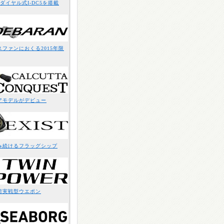
ダイヤル式I-DC5を搭載
ファンにおくる2015年限
アモデルがデビュー
み続けるフラッグシップ
超実戦型ウエポン