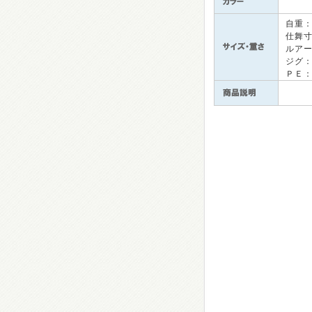
自重
仕舞
ルア
ジグ：
ＰＥ