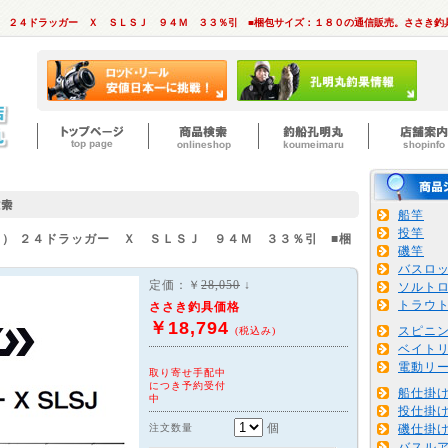
） ２４ドラッガー Ｘ ＳＬＳＪ ９４Ｍ ３３％引 ■梱包サイズ：１８０の通信販売。ささき釣
船竿
投竿
ワ）
２４ドラッガー Ｘ ＳＬＳＪ ９４Ｍ ３３％引 ■梱
磯竿
バスロ
定価：￥
28,050
↓
ソルト
トラウ
ささき釣具価格
￥18,794
スピニ
(税込み)
ベイト
電動リ
取り寄せ手配中
につき予約受付
船仕掛
中
投仕掛
個
注文数量
磯仕掛
バスル