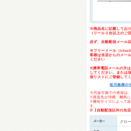
※商品名に記載してお
（リール２台以上のご
必ず、自動配信メール
※フリーメール（icloud.c
客様は当店からのメー
ください
※携帯電話メールの方は「@
してください。または当店の
信リストにご登録して
佐川急便の
※代金引換での発送は
※発送先が沖縄・離島
※梱包サイズによって
す。
※【自動配信以外の当
グロ