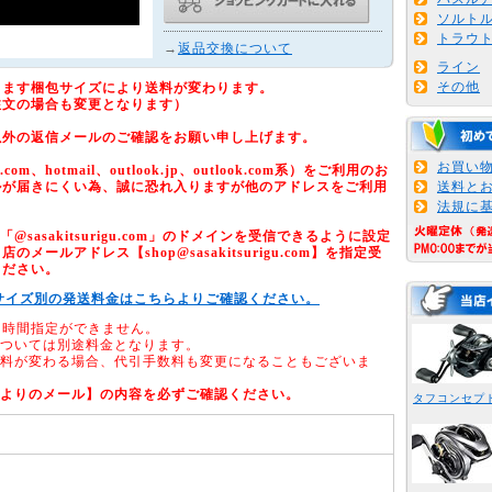
ソルト
トラウ
→
返品交換について
ライン
その他
ります梱包サイズにより送料が変わります。
注文の場合も変更となります）
以外の返信メールのご確認をお願い申し上げます。
お買い
om、hotmail、outlook.jp、outlook.com系）をご利用のお
ルが届きにくい為、誠に恐れ入りますが他のアドレスをご利用
送料と
法規に
sasakitsurigu.com」のドメインを受信できるように設定
メールアドレス【shop@sasakitsurigu.com】を指定受
ください。
サイズ別の発送料金はこちらよりご確認ください。
、時間指定ができません。
については別途料金となります。
送料が変わる場合、代引手数料も変更になることもございま
店よりのメール】の内容を必ずご確認ください。
タフコンセプ
ノ