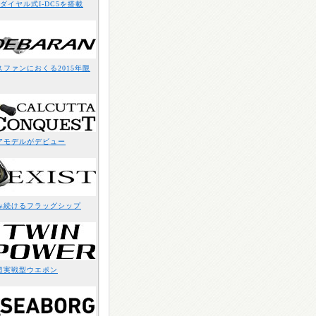
ダイヤル式I-DC5を搭載
ファンにおくる2015年限
アモデルがデビュー
み続けるフラッグシップ
超実戦型ウエポン