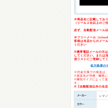
※商品名に記載してお
（リール２台以上のご
必ず、自動配信メール
※フリーメール（icloud.c
客様は当店からのメー
ください
※携帯電話メールの方は「@
してください。または当店の
信リストにご登録して
佐川急便の
※代金引換での発送は
※発送先が沖縄・離島
※梱包サイズによって
す。
※【自動配信以外の当
シマ