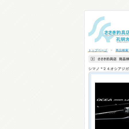
トップページ
>
商品検索
シマノ
*２４オシアジ