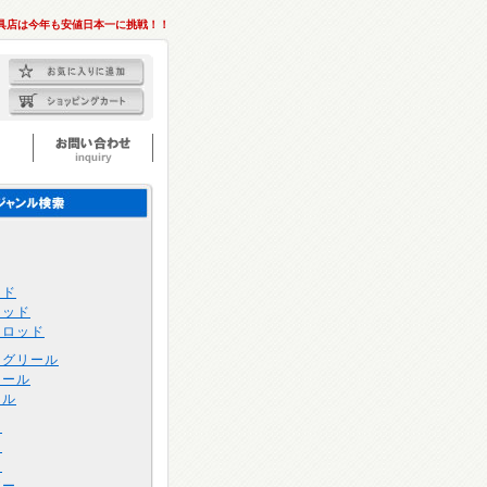
釣具店は今年も安値日本一に挑戦！！
ッド
ロッド
トロッド
ングリール
リール
ール
け
け
け
アー