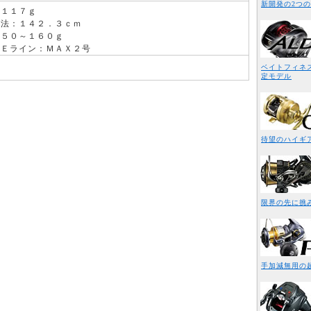
新開発の2つの
：１１７ｇ
寸法：１４２．３ｃｍ
：５０～１６０ｇ
ＰＥライン：ＭＡＸ２号
ベイトフィネス
定モデル
待望のハイギ
限界の先に挑
手加減無用の