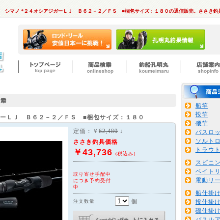
シマノ *２４オシアジガーＬＪ Ｂ６２－２／ＦＳ ■梱包サイズ：１８０の通信販売。ささき
船竿
投竿
ガーＬＪ Ｂ６２－２／ＦＳ ■梱包サイズ：１８０
磯竿
定価：￥
62,480
↓
バスロ
ソルト
ささき釣具価格
トラウ
￥43,736
(税込み)
スピニ
ベイト
取り寄せ手配中
電動リ
につき予約受付
中
船仕掛
個
注文数量
投仕掛
磯仕掛
バスル