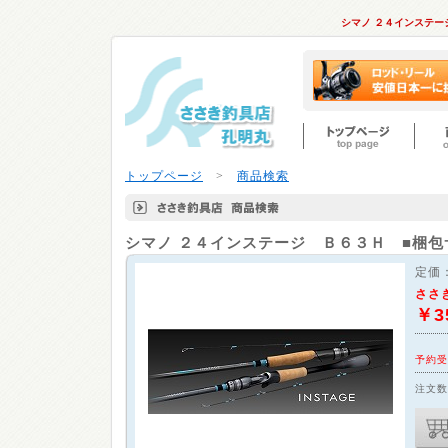
シマノ ２４インステ
トップページ
>
商品検索
シマノ
２４インステージ Ｂ６３Ｈ ■梱包
定価
ささ
￥3
予約受
注文数