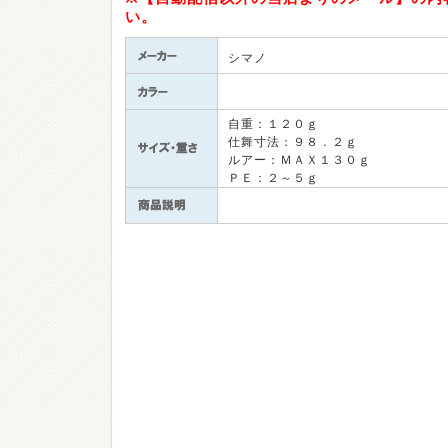
い。
シマノ
自重：１２０ｇ
仕舞寸法：９８．２ｇ
ルアー：ＭＡＸ１３０ｇ
ＰＥ：２～５ｇ