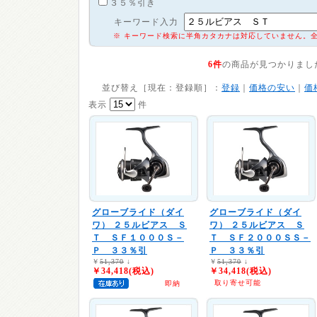
３５％引き
キーワード入力
※ キーワード検索に半角カタカナは対応していません。
6件
の商品が見つかりまし
並び替え［現在：登録順］：
登録
｜
価格の安い
｜
価
表示
件
グローブライド（ダイ
グローブライド（ダイ
ワ）
２５ルビアス Ｓ
ワ）
２５ルビアス Ｓ
Ｔ ＳＦ１０００Ｓ－
Ｔ ＳＦ２０００ＳＳ－
Ｐ ３３％引
Ｐ ３３％引
￥
51,370
↓
￥
51,370
↓
￥34,418(税込)
￥34,418(税込)
取り寄せ可能
即納