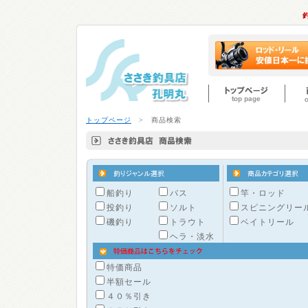
トップページ
> 商品検索
船釣り
バス
竿・ロッド
投釣り
ソルト
スピニングリー
磯釣り
トラウト
ベイトリール
ヘラ・淡水
特価商品
半額セール
４０％引き