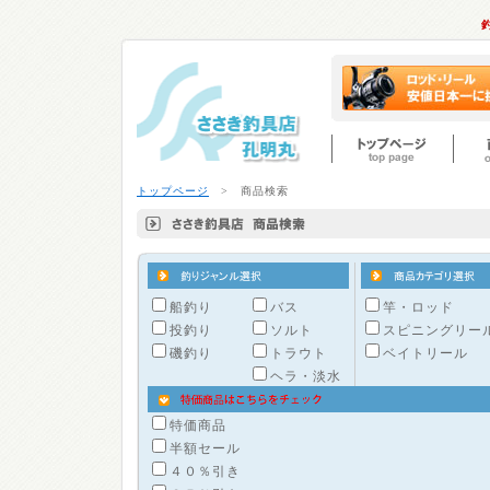
トップページ
> 商品検索
船釣り
バス
竿・ロッド
投釣り
ソルト
スピニングリー
磯釣り
トラウト
ベイトリール
ヘラ・淡水
特価商品
半額セール
４０％引き