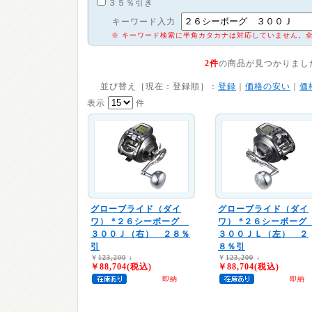
３５％引き
キーワード入力
※ キーワード検索に半角カタカナは対応していません。
2件
の商品が見つかりまし
並び替え［現在：登録順］：
登録
｜
価格の安い
｜
価
表示
件
グローブライド（ダイ
グローブライド（ダイ
ワ）
*２６シーボーグ
ワ）
*２６シーボー
３００Ｊ（右） ２８％
３００ＪＬ（左） ２
引
８％引
￥
123,200
↓
￥
123,200
↓
￥88,704(税込)
￥88,704(税込)
即納
即納