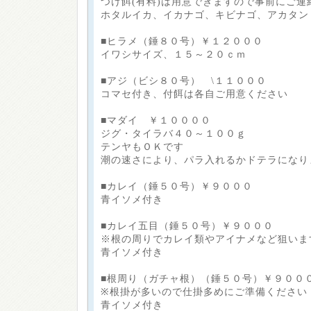
つけ餌(有料)は用意できますので事前にご連
ホタルイカ、イカナゴ、キビナゴ、アカタン
■ヒラメ（錘８０号）￥１２０００
イワシサイズ、１５～２０ｃｍ
■アジ（ビシ８０号） \１１０００
コマセ付き、付餌は各自ご用意ください
■マダイ ￥１００００
ジグ・タイラバ４０～１００ｇ
テンヤもＯＫです
潮の速さにより、パラ入れるかドテラになり
■カレイ（錘５０号）￥９０００
青イソメ付き
■カレイ五目（錘５０号）￥９０００
※根の周りでカレイ類やアイナメなど狙いま
青イソメ付き
■根周り（ガチャ根）（錘５０号）￥９００
※根掛が多いので仕掛多めにご準備ください
青イソメ付き