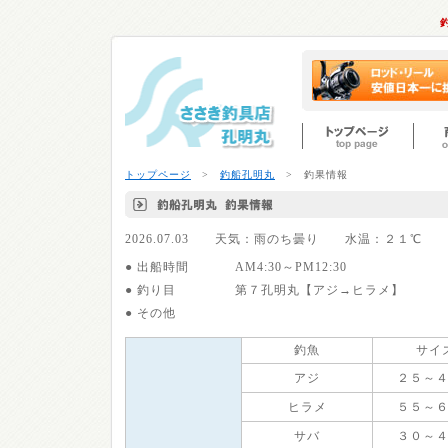
トップページ
>
釣船孔明丸
> 釣果情報
2026.07.03 天気：雨のち曇り 水温：２１
● 出船時間
AM4:30～PM12:30
● 釣り目
第７孔明丸【アジ→ヒラメ】
● その他
釣魚
サイ
アジ
２５～
ヒラメ
５５～
サバ
３０～