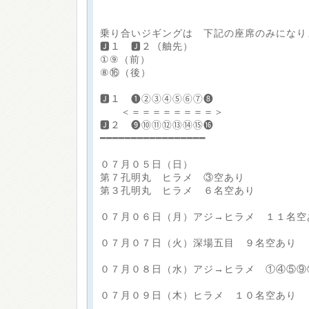
乗り合いジギングは 下記の座席のみになり
🅹１ 🅹２（舳先）
①⑨（前）
⑧⑯（後）
🅹１ ❶②③④⑤⑥⑦❽
＜＝＝＝＝＝＝＝＝＞
🅹２ ❾⑩⑪⑫⑬⑭⑮⓰
━━━━━━━━━━━━━━━━━
０７月０５日（日）
第７孔明丸 ヒラメ ③空あり
第３孔明丸 ヒラメ ６名空あり
０７月０６日（月）アジ→ヒラメ １１名空
０７月０７日（火）深場五目 ９名空あり
０７月０８日（水）アジ→ヒラメ ①④⑤⑨
０７月０９日（木）ヒラメ １０名空あり