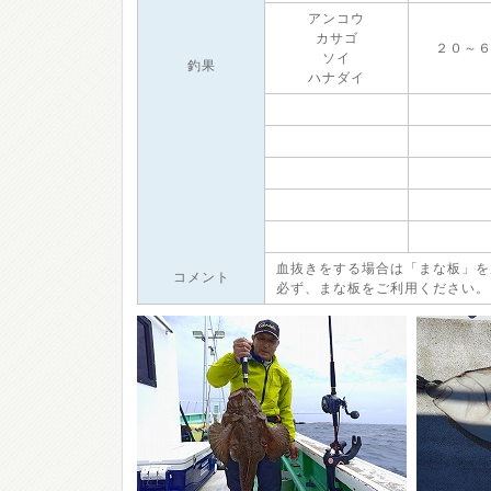
アンコウ
カサゴ
２０～
ソイ
釣果
ハナダイ
血抜きをする場合は「まな板」を
コメント
必ず、まな板をご利用ください。